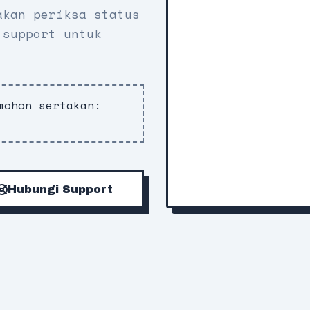
akan periksa status
 support untuk
mohon sertakan:
p
Hubungi Support