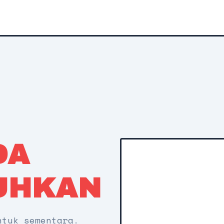
DA
UHKAN
ntuk sementara.