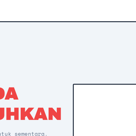
DA
UHKAN
ntuk sementara.