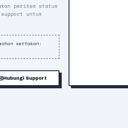
akan periksa status
 support untuk
mohon sertakan:
p
Hubungi Support